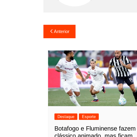
Navegação
Anterior
de
Post
Destaque
Esporte
Botafogo e Fluminense fazem
clássico animado, mas ficam