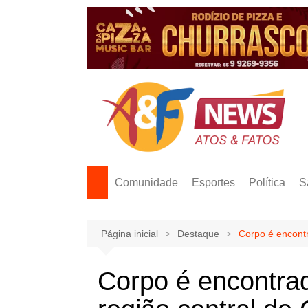
Ir
para
o
conteúdo
Comunidade
Esportes
Política
S
Página inicial
Destaque
Corpo é encont
Corpo é encontra