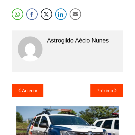
Astrogildo Aécio Nunes
Navegação
Anterior
Próximo
de
Post