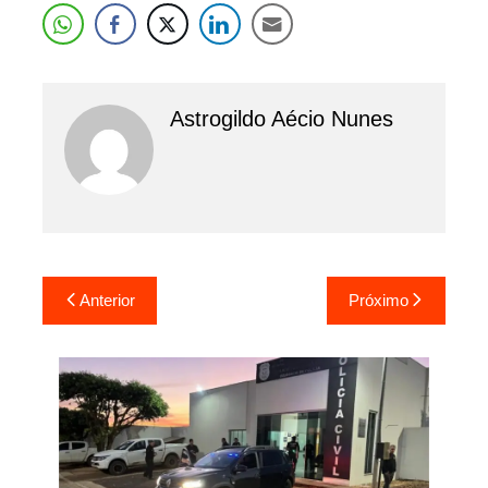
Astrogildo Aécio Nunes
Navegação
Anterior
Próximo
de
Post