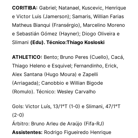
CORITIBA:
Gabriel; Natanael, Kuscevic, Henrique
e Victor Luis (Jamerson); Samaris, Willian Farias
Matheus Bianqui (Fransérgio), Marcelino Moreno
e Sebastián Gómez (Hayner); Diogo Oliveira e
Slimani
(Edu). Técnico:Thiago Kosloski
ATHLETICO:
Bento; Bruno Peres (Cuello), Cacá,
Thiago Heleno e Esquivel; Fernandinho, Erick,
Alex Santana (Hugo Moura) e Zapelli
(Arriagada); Canobbio e Willian Bigode
(Romulo). Técnico: Wesley Carvalho
Gols: Victor Luís, 13/1°T (1-0) e Slimani, 47/1°T
(2-0)
Árbitro: Bruno Arleu de Araújo (Fifa-RJ)
Assistentes:
Rodrigo Figueiredo Henrique