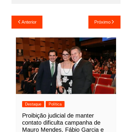
Navegação
Anterior
Próximo
de
Post
Destaque
Política
Proibição judicial de manter
contato dificulta campanha de
Mauro Mendes, Fábio Garcia e