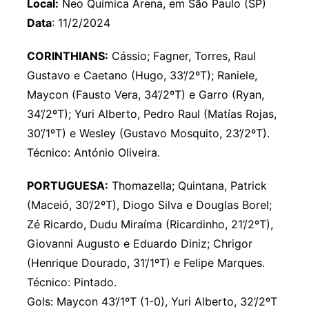
Local:
Neo Química Arena, em São Paulo (SP)
Data
: 11/2/2024
CORINTHIANS:
Cássio; Fagner, Torres, Raul
Gustavo e Caetano (Hugo, 33’/2ºT); Raniele,
Maycon (Fausto Vera, 34’/2ºT) e Garro (Ryan,
34’/2ºT); Yuri Alberto, Pedro Raul (Matías Rojas,
30’/1ºT) e Wesley (Gustavo Mosquito, 23’/2ºT).
Técnico: António Oliveira.
PORTUGUESA:
Thomazella; Quintana, Patrick
(Maceió, 30’/2ºT), Diogo Silva e Douglas Borel;
Zé Ricardo, Dudu Miraíma (Ricardinho, 21’/2ºT),
Giovanni Augusto e Eduardo Diniz; Chrigor
(Henrique Dourado, 31’/1ºT) e Felipe Marques.
Técnico: Pintado.
Gols: Maycon 43’/1ºT (1-0), Yuri Alberto, 32’/2ºT