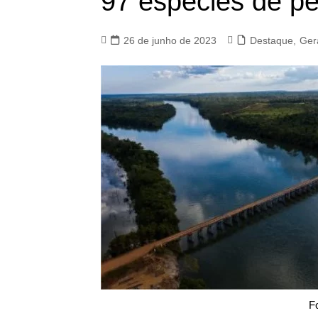
97 espécies de p
26 de junho de 2023
Destaque
,
Ger
F