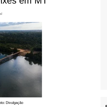
eixes em MT
al
oto: Divulgação