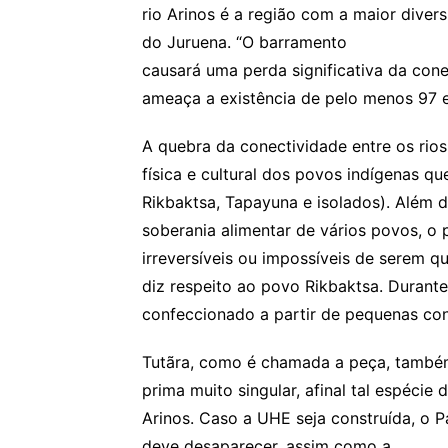
rio Arinos é a região com a maior diver
do Juruena. “O barramento
causará uma perda significativa da con
ameaça a existência de pelo menos 97 e
A quebra da conectividade entre os ri
física e cultural dos povos indígenas q
Rikbaktsa, Tapayuna e isolados). Além d
soberania alimentar de vários povos, o 
irreversíveis ou impossíveis de serem 
diz respeito ao povo Rikbaktsa. Durant
confeccionado a partir de pequenas co
Tutãra, como é chamada a peça, também
prima muito singular, afinal tal espéci
Arinos. Caso a UHE seja construída, o 
deve desaparecer, assim como a