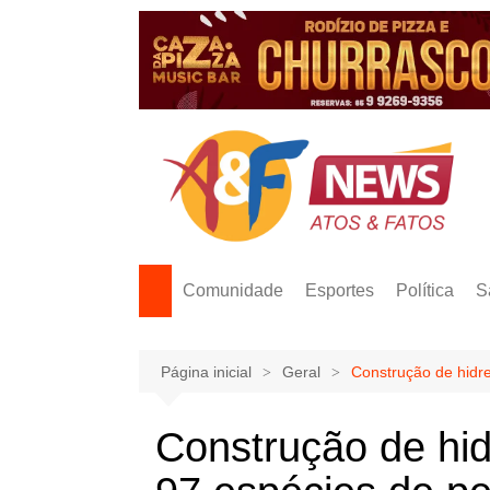
Ir
para
o
conteúdo
Comunidade
Esportes
Política
S
Página inicial
Geral
Construção de hidr
Construção de hid