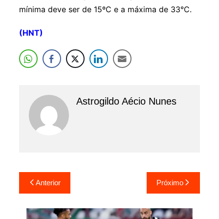
mínima deve ser de 15ºC e a máxima de 33°C.
(HNT)
Astrogildo Aécio Nunes
Navegação
Anterior
Próximo
de
Post