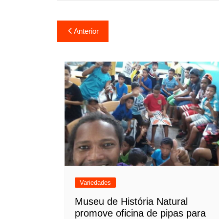
Navegação
Anterior
de
Post
Variedades
Museu de História Natural
promove oficina de pipas para