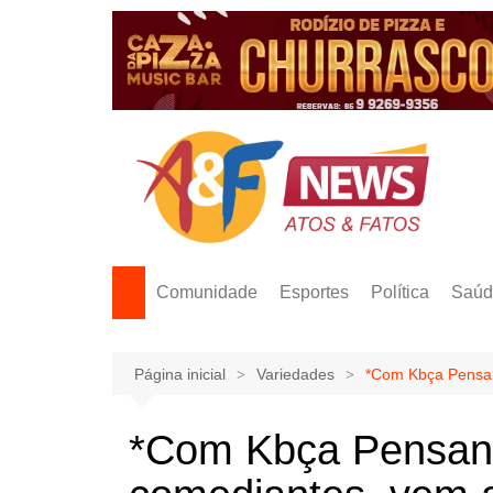
Ir
para
o
conteúdo
Comunidade
Esportes
Política
Saúd
Página inicial
Variedades
*Com Kbça Pensan
*Com Kbça Pensan