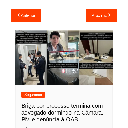
Navegação
Anterior
Próximo
de
Post
Segurança
Briga por processo termina com
advogado dormindo na Câmara,
PM e denúncia à OAB