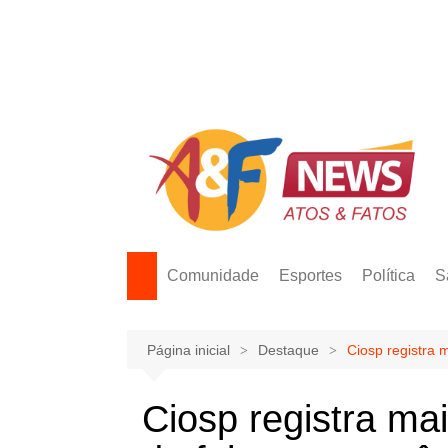
Ir
para
o
conteúdo
Comunidade
Esportes
Política
S
Página inicial
Destaque
Ciosp registra
Ciosp registra ma