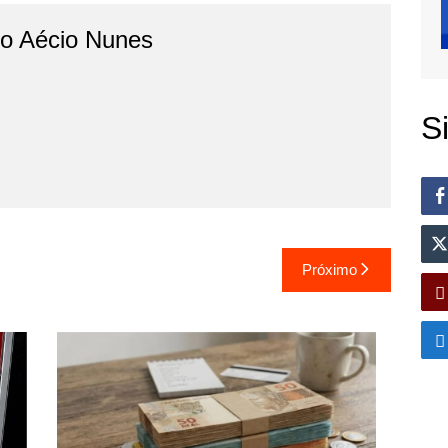
do Aécio Nunes
S
Próximo