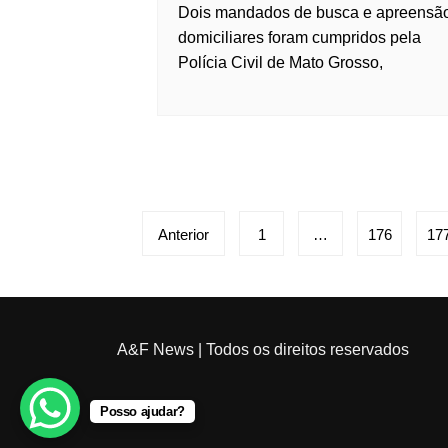
Dois mandados de busca e apreensã
domiciliares foram cumpridos pela
Polícia Civil de Mato Grosso,
Paginação
de
Anterior
1
…
176
17
posts
A&F News
| Todos os direitos reservados
Posso ajudar?