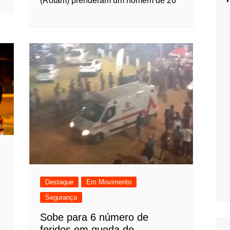
(Rotam) prenderam um homem de 26
Destaque
Em Movimento
Segurança
Sobe para 6 número de
feridos em queda de