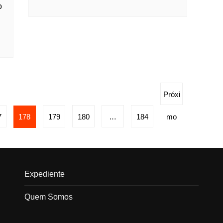
o
Próxi
7
178
179
180
…
184
mo
Expediente
Quem Somos