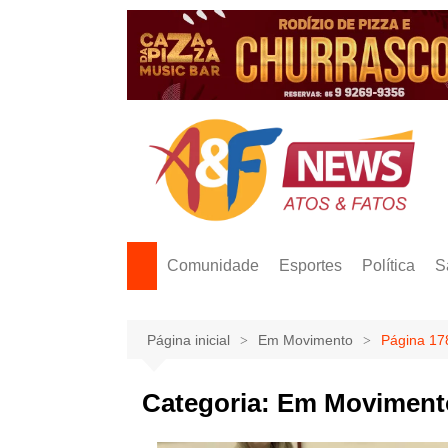
Ir
para
o
conteúdo
Comunidade
Esportes
Política
S
Página inicial
Em Movimento
Página 17
Categoria:
Em Moviment