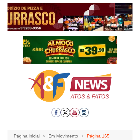
Ir
para
o
conteúdo
Página inicial
Em Movimento
Página 165