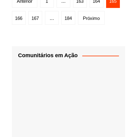
Anterior
1
…
163
164
165
de
posts
166
167
…
184
Próximo
Comunitários em Ação