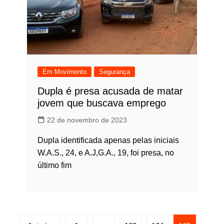
Em Movimento
Segurança
Dupla é presa acusada de matar
jovem que buscava emprego
22 de novembro de 2023
Dupla identificada apenas pelas iniciais
W.A.S., 24, e A.J,G.A., 19, foi presa, no
último fim
Paginação