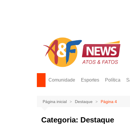
Ir
para
o
conteúdo
Comunidade
Esportes
Política
S
Página inicial
Destaque
Página 4
Categoria:
Destaque