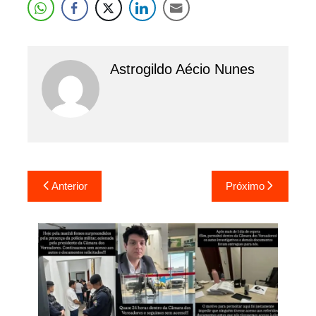
Astrogildo Aécio Nunes
Navegação
Anterior
Próximo
de
Post