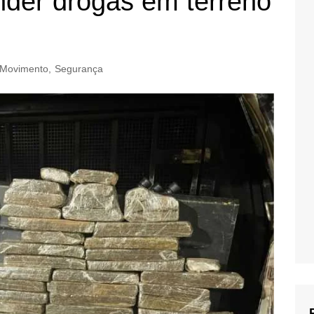
nder drogas em terreno
Movimento
,
Segurança