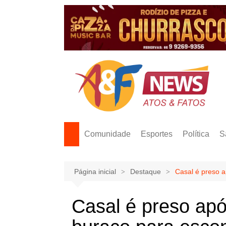
Ir
para
o
conteúdo
Comunidade
Esportes
Política
S
Página inicial
Destaque
Casal é preso 
Casal é preso apó