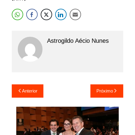
Astrogildo Aécio Nunes
Navegação
Anterior
Próximo
de
Post