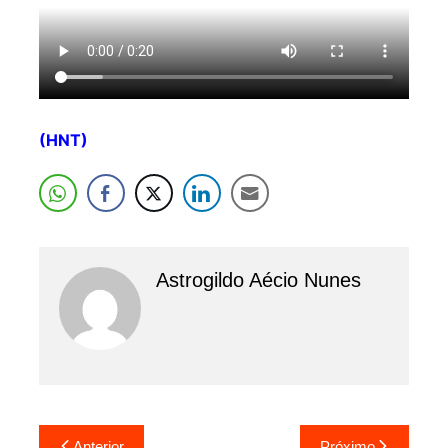
(HNT)
Astrogildo Aécio Nunes
Navegação
Anterior
Próximo