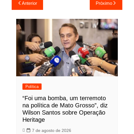
Navegação
Anterior
Próximo
de
Post
Política
“Foi uma bomba, um terremoto
na política de Mato Grosso”, diz
Wilson Santos sobre Operação
Heritage
7 de agosto de 2026