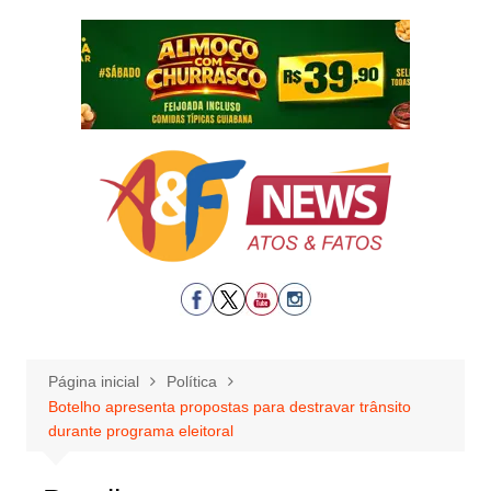
Ir
para
o
conteúdo
Página inicial
Política
Botelho apresenta propostas para destravar trânsito
durante programa eleitoral