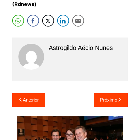
(Rdnews)
Astrogildo Aécio Nunes
Navegação
Anterior
Próximo
de
Post