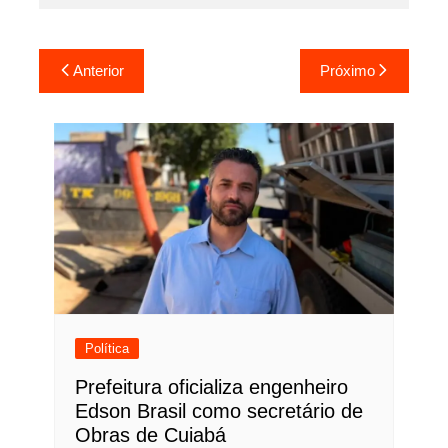
Navegação
Anterior
Próximo
de
Post
Política
Prefeitura oficializa engenheiro
Edson Brasil como secretário de
Obras de Cuiabá