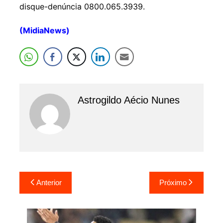
disque-denúncia 0800.065.3939.
(MidiaNews)
Astrogildo Aécio Nunes
Navegação
Anterior
Próximo
de
Post