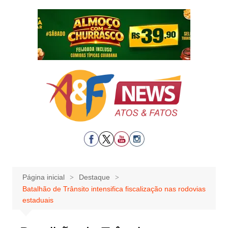
Ir
para
o
conteúdo
Página inicial
Destaque
Batalhão de Trânsito intensifica fiscalização nas rodovias
estaduais