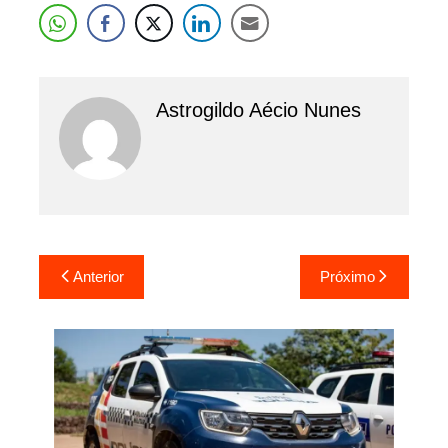
Astrogildo Aécio Nunes
Navegação
Anterior
Próximo
de
Post