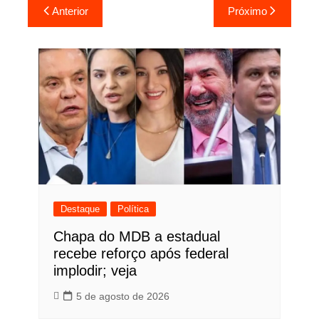
Navegação
Anterior
Próximo
de
Post
Destaque
Política
Chapa do MDB a estadual
recebe reforço após federal
implodir; veja
5 de agosto de 2026