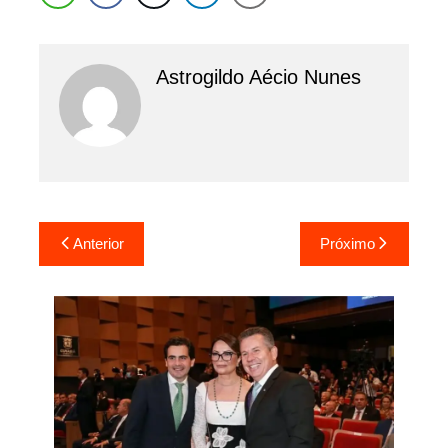
Astrogildo Aécio Nunes
Navegação
Anterior
Próximo
de
Post