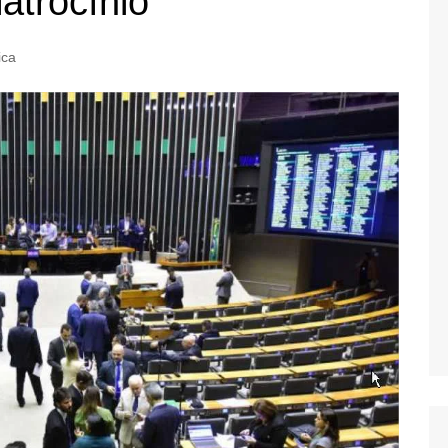
latrocínio
ica