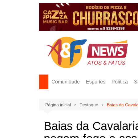
Ir
para
o
conteúdo
Comunidade
Esportes
Política
S
Página inicial
Destaque
Baias da Caval
Baias da Cavalar