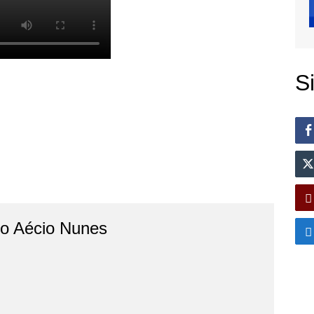
S
do Aécio Nunes