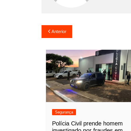
Navegação
Anterior
de
Post
Segurança
Polícia Civil prende homem
investigado por fraudes em