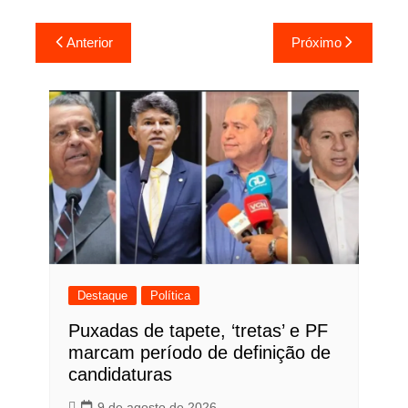
Navegação
Anterior
Próximo
de
Post
Destaque
Política
Puxadas de tapete, ‘tretas’ e PF
marcam período de definição de
candidaturas
9 de agosto de 2026