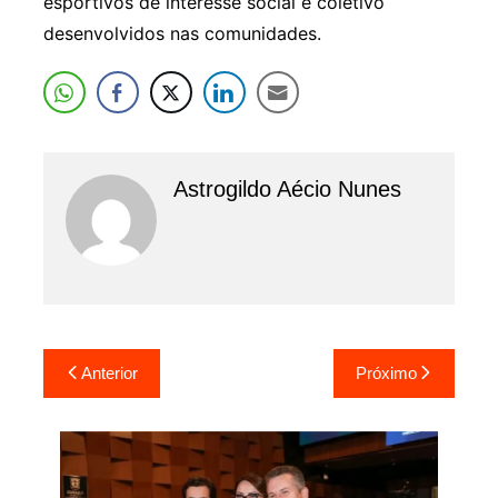
esportivos de interesse social e coletivo
desenvolvidos nas comunidades.
Astrogildo Aécio Nunes
Navegação
Anterior
Próximo
de
Post