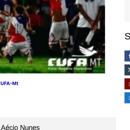
S
 CUFA-Mt
o Aécio Nunes