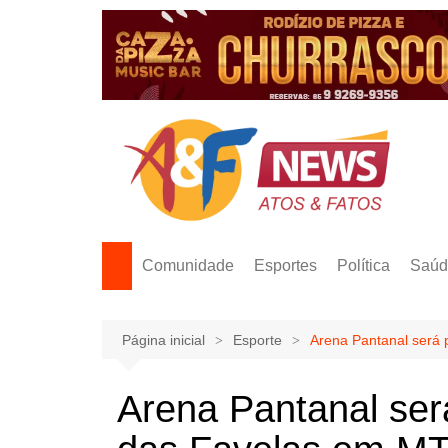
Ir
para
o
conteúdo
Comunidade
Esportes
Política
Saúd
Página inicial
Esporte
Arena Pantanal será 
Arena Pantanal será