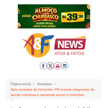
Ir
para
o
conteúdo
Página inicial
Destaque
Após tentativa de homicídio, PM prende integrantes de
facção criminosa e apreende armas e munições