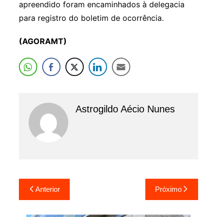
apreendido foram encaminhados à delegacia
para registro do boletim de ocorrência.
(AGORAMT)
Astrogildo Aécio Nunes
Navegação
Anterior
Próximo
de
Post