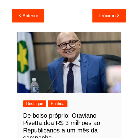
Navegação
Anterior
Próximo
de
Post
Destaque
Política
De bolso próprio: Otaviano
Pivetta doa R$ 3 milhões ao
Republicanos a um mês da
campanha