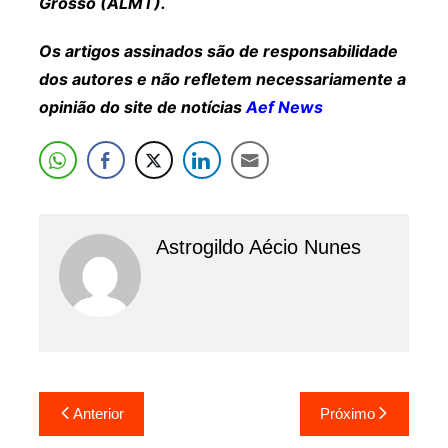
Grosso (ALMT).
Os artigos assinados são de responsabilidade
dos autores e não refletem necessariamente a
opinião do site de notícias
Aef News
Astrogildo Aécio Nunes
Navegação
Anterior
Próximo
de