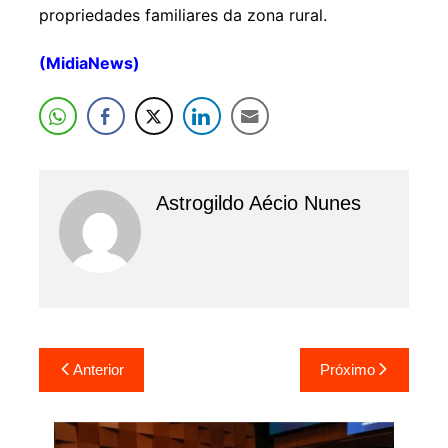
propriedades familiares da zona rural.
(MidiaNews)
Astrogildo Aécio Nunes
Navegação
Anterior
Próximo
de
Post