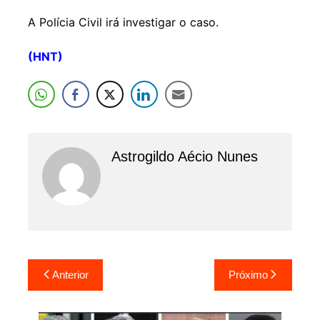
A Polícia Civil irá investigar o caso.
(HNT)
Astrogildo Aécio Nunes
Navegação
Anterior
Próximo
de
Post