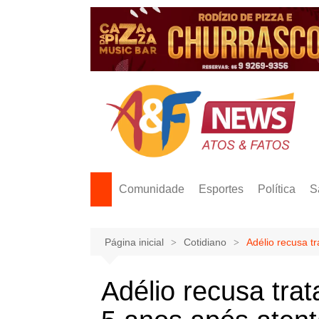
Ir
para
o
conteúdo
Comunidade
Esportes
Política
S
Página inicial
Cotidiano
Adélio recusa t
Adélio recusa tra