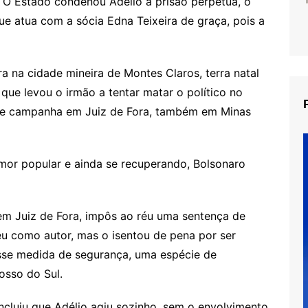
. “O Estado condenou Adélio à prisão perpétua, o
que atua com a sócia Edna Teixeira de graça, pois a
a na cidade mineira de Montes Claros, terra natal
o que levou o irmão a tentar matar o político no
de campanha em Juiz de Fora, também em Minas
mor popular e ainda se recuperando, Bolsonaro
 em Juiz de Fora, impôs ao réu uma sentença de
u como autor, mas o isentou de pena por ser
sse medida de segurança, uma espécie de
osso do Sul.
oncluiu que Adélio agiu sozinho, sem o envolvimento