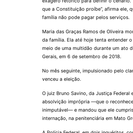
exagero retórico para definir o cenário
que a Constituição proíbe”, afirma ele, 
família não pode pagar pelos serviços.
Maria das Graças Ramos de Oliveira mor
da família. Ela até hoje tenta entender 
meio de uma multidão durante um ato 
Gerais, em 6 de setembro de 2018.
No mês seguinte, impulsionado pelo cla
venceu a eleição.
O juiz Bruno Savino, da Justiça Federal
absolvição imprópria —que o reconhece
inimputável— e mandou que ele cumpri
internação, na penitenciária em Mato Gr
A Polícia Federal, em dois inquéritos, c