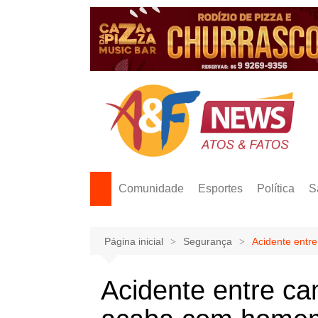
Ir
para
o
conteúdo
Comunidade
Esportes
Política
S
Página inicial
Segurança
Acidente entr
Acidente entre ca