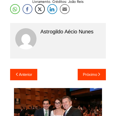
Livramento. Créditos: João Reis
Astrogildo Aécio Nunes
Navegação
Anterior
Próximo
de
Post