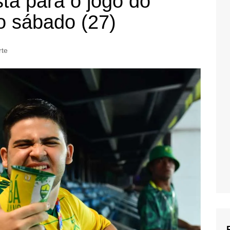
ta para o jogo do
o sábado (27)
rte