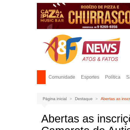
Ir
para
o
conteúdo
Comunidade
Esportes
Política
S
Página inicial
Destaque
Abertas as insc
Abertas as inscriç