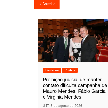
Navegação
Anterior
de
Post
Destaque
Política
Proibição judicial de manter
contato dificulta campanha de
Mauro Mendes, Fábio Garcia
e Virginia Mendes
6 de agosto de 2026