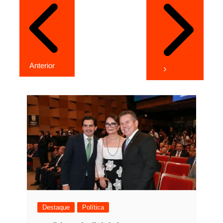
de
Post
Anterior
Destaque
Política