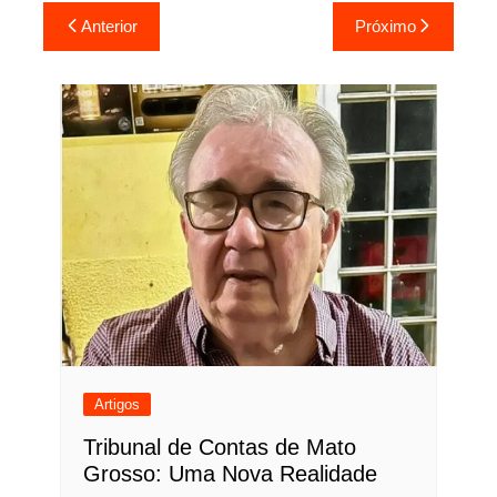
Navegação
Anterior
Próximo
de
Post
Artigos
Tribunal de Contas de Mato
Grosso: Uma Nova Realidade