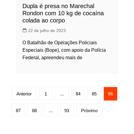
Dupla é presa no Marechal
Rondon com 10 kg de cocaína
colada ao corpo
22 de julho de 2023
O Batalhão de Operações Policiais
Especiais (Bope), com apoio da Polícia
Federal, apreendeu mais de
Paginação
Anterior
1
…
84
85
86
de
posts
87
88
…
93
Próximo